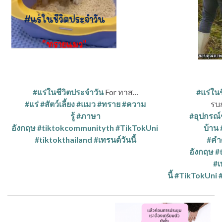
#แร่ในชีวิตประจำวัน
For ทาส…
#แร่ใน
#แร่
#สัตว์เลี้ยง
#แมว
#ทราย
#ความ
รบ
รู้
#ภาษา
#อุปกรณ์
อังกฤษ
#tiktokcommunityth
#TikTokUni
บ้าน
#tiktokthailand
#เทรนด์วันนี้
#คํา
อังกฤษ
#
#เ
นี้
#TikTokUni